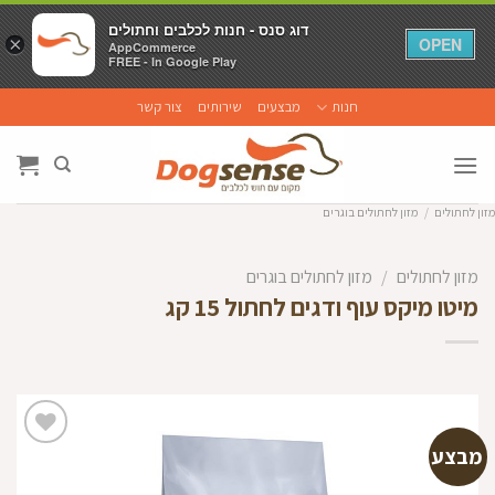
דוג סנס - חנות לכלבים וחתולים
דוג סנס - חנות לכלבים וחתולים
×
×
OPEN
OPEN
AppCommerce
AppCommerce
FREE - In Google Play
FREE - In Google Play
Ski
חנות
מבצעים
שירותים
צור קשר
t
conten
מזון לחתולים
/
מזון לחתולים בוגרים
מזון לחתולים
/
מזון לחתולים בוגרים
מיטו מיקס עוף ודגים לחתול 15 קג
מבצע