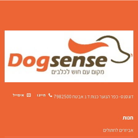
חייגו
אימייל
דוגסנס- כפר הנוער כנות
ד.נ אבטח 7982500
חנות
אביזרים לחתולים