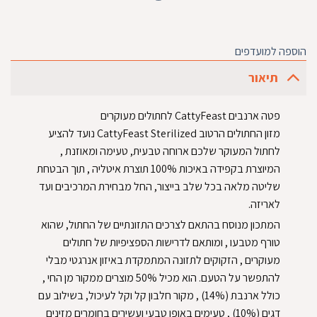
הוספה למועדפים
תיאור
פטה ארנבים CattyFeast לחתולים מעוקרים
מזון החתולים הרטוב CattyFeast Sterilized נועד להציע
לחתול המעוקר שלכם ארוחה טבעית, טעימה ומאוזנת ,
המיוצרת בקפידה באיכות 100% תוצרת איטליה , תוך הבטחת
שליטה מלאה בכל שלב בייצור, החל מבחירת המרכיבים ועד
לאריזה.
המתכון מנוסח בהתאם לצרכים התזונתיים של החתול, שהוא
טורף מטבעו , ומותאם לדרישות הספציפיות של חתולים
מעוקרים , הזקוקים לתזונה המתמקדת באיזון אנרגטי מבלי
להתפשר על הטעם. הוא מכיל 50% מוצרים ממקור מן החי ,
כולל ארנבת (14%) , מקור חלבון קל וקל לעיכול, בשילוב עם
דגים (10%) , טעימים באופן טבעי ועשירים בחומרים מזינים