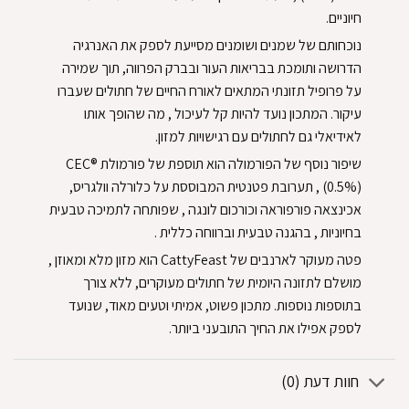
חיוניים.
נוכחותם של שמנים ושומנים מסייעת לספק את האנרגיה
הדרושה ותומכת בבריאות העור ובברק הפרווה, תוך שמירה
על פרופיל תזונתי המתאים לאורח החיים של חתולים שעברו
עיקור. המתכון נועד להיות קל לעיכול , מה שהופך אותו
לאידיאלי גם לחתולים עם רגישויות למזון.
שיפור נוסף של הפורמולה הוא תוספת של פורמולת CEC®
(0.5%) , תערובת פטנטית המבוססת על כלורלה וולגריס,
אכינצאה פורפוראה וכורכום לונגה , שפותחה לתמיכה טבעית
בחיוניות , בהגנה טבעית וברווחה כללית .
פטה מעוקר לארנבים של CattyFeast הוא מזון מלא ומאוזן ,
מושלם לתזונה היומית של חתולים מעוקרים, ללא צורך
בתוספות נוספות. מתכון פשוט, אמיתי וטעים מאוד, שנועד
לספק אפילו את החיך התובעני ביותר.
חוות דעת (0)