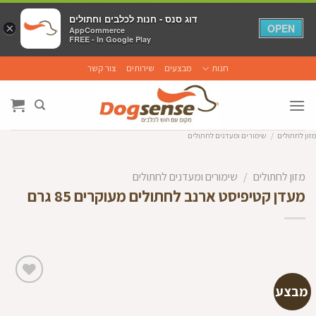
דוג סנס - חנות לכלבים וחתולים
דוג סנס - חנות לכלבים וחתולים
×
×
OPEN
OPEN
AppCommerce
AppCommerce
FREE - In Google Play
FREE - In Google Play
Ski
חנות
מבצעים
שירותים
צור קשר
t
conten
מזון לחתולים
/
שימורים ומעדנים לחתולים
מזון לחתולים
/
שימורים ומעדנים לחתולים
מעדן קטיפיסט ארנב לחתולים מעוקרים 85 גרם
מבצע