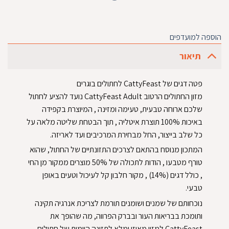
הוספה למועדפים
תיאור
פטה דגים של CattyFeast לחתולים בוגרים
מזון החתולים הרטוב CattyFeast Adult נועד להציע לחתול
שלכם ארוחה טבעית, טעימה ומזינה , המיוצרת בקפידה
באיכות 100% תוצרת איטליה , תוך הבטחת שליטה מלאה על
כל שלב בייצור, החל מבחירת המרכיבים ועד לאריזה.
המתכון מנוסח בהתאם לצרכים התזונתיים של החתול, שהוא
טורף מטבעו , הודות לתכולה של 50% מוצרים ממקור מן החי
, כולל דגים (14%) , מקור חלבון קל לעיכול וטעים באופן
טבעי.
נוכחותם של שמנים ושומנים תורמת לצריכת אנרגיה תקינה
ותומכת בבריאות העור ובברק הפרווה, מה שהופך את
CattyFeast למזון מאוזן ומלא לתזונה היומית של חתולים