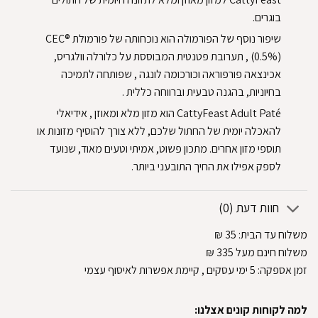
בוגרים.
שיפור נוסף של הפורמולה הוא נוכחותה של פורמולת CEC®
(0.5%) , תערובת פטנטית המבוססת על כלורלה וולגריס,
אכינצאה פורפוראה וכורכומה לונגה , שפותחה לתמיכה
בחיוניות, בהגנה טבעית וברווחה כללית .
CattyFeast Adult Paté הוא מזון מלא ומאוזן , אידיאלי
להאכלה יומית של החתול שלכם, ללא צורך להוסיף מזונות או
תוספי מזון אחרים. מתכון פשוט, אמיתי וטעים מאוד, שנועד
לספק אפילו את החיך התובעני ביותר.
חוות דעת (0)
משלוח עד הבית:
35
₪
משלוח חינם מעל 335
₪
זמן אספקה:
5
ימי עסקים
, קיימת אפשרות לאיסוף עצמי
למה לקוחות קונים אצלנו: