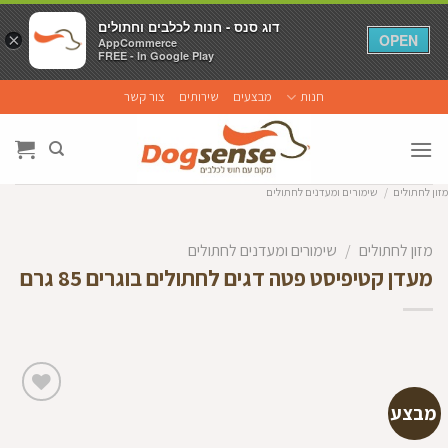
דוג סנס - חנות לכלבים וחתולים
דוג סנס - חנות לכלבים וחתולים
×
×
OPEN
OPEN
AppCommerce
AppCommerce
FREE - In Google Play
FREE - In Google Play
Ski
חנות
מבצעים
שירותים
צור קשר
t
conten
מזון לחתולים
/
שימורים ומעדנים לחתולים
מזון לחתולים
/
שימורים ומעדנים לחתולים
מעדן קטיפיסט פטה דגים לחתולים בוגרים 85 גרם
מבצע