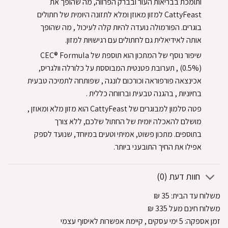
ותומכת בבריאות העור ובברק הפרווה, מה שהופך את
CattyFeast למזון מאוזן ומלא לתזונה היומית של חתולים
בוגרים. הפורמולה נועדה להיות קלה לעיכול , מה שהופך
אותה לאידיאלית גם לחתולים עם רגישויות למזון.
שיפור נוסף של המתכון הוא תוספת של CEC® Formula
(0.5%) , תערובת פטנטית המבוססת על כלורלה וולגריס,
אכינצאה פורפוראה וכורכום לונגה , שפותחה לתמיכה טבעית
בחיוניות , בהגנה טבעית וברווחה כללית .
פטה סלמון למבוגרים של CattyFeast הוא מזון מלא ומאוזן ,
מושלם להאכלה יומית של החתול שלכם, ללא צורך
בתוספים. מתכון פשוט, אמיתי וטעים במיוחד, שנועד לספק
אפילו את החיך התובעני ביותר.
חוות דעת (0)
משלוח עד הבית:
35
₪
משלוח חינם מעל 335
₪
זמן אספקה:
5
ימי עסקים
, קיימת אפשרות לאיסוף עצמי