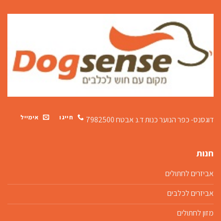
חייגו
אימייל
דוגסנס- כפר הנוער כנות
ד.נ אבטח 7982500
חנות
אביזרים לחתולים
אביזרים לכלבים
מזון לחתולים