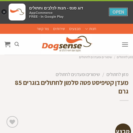
דוג סנס - חנות לכלבים וחתולים
דוג סנס - חנות לכלבים וחתולים
×
×
OPEN
OPEN
AppCommerce
AppCommerce
FREE - In Google Play
FREE - In Google Play
Ski
חנות
מבצעים
שירותים
צור קשר
t
conten
מזון לחתולים
/
שימורים ומעדנים לחתולים
מזון לחתולים
/
שימורים ומעדנים לחתולים
מעדן קטיפיסט פטה סלמון לחתולים בוגרים 85
גרם
מבצע