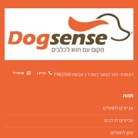
חייגו
אימייל
דוגסנס- כפר הנוער כנות
ד.נ אבטח 7982500
חנות
אביזרים לחתולים
אביזרים לכלבים
מזון לחתולים