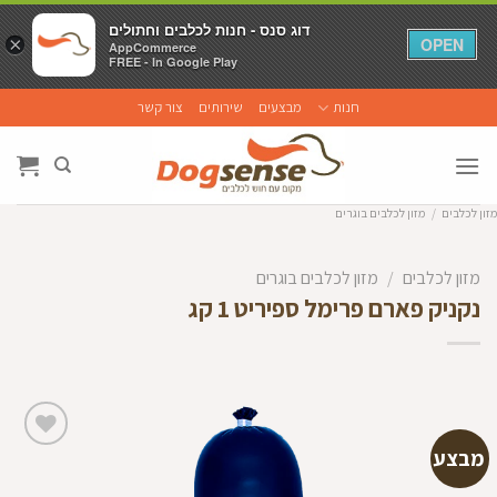
דוג סנס - חנות לכלבים וחתולים
דוג סנס - חנות לכלבים וחתולים
×
×
OPEN
OPEN
AppCommerce
AppCommerce
FREE - In Google Play
FREE - In Google Play
Ski
חנות
מבצעים
שירותים
צור קשר
t
conten
מזון לכלבים
/
מזון לכלבים בוגרים
מזון לכלבים
/
מזון לכלבים בוגרים
‏נקניק פארם פרימל ספיריט 1 קג
מבצע