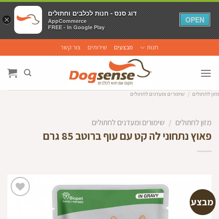
דוג סנס - חנות לכלבים וחתולים
דוג סנס - חנות לכלבים וחתולים
×
×
OPEN
OPEN
AppCommerce
AppCommerce
FREE - In Google Play
FREE - In Google Play
Ski
חנות
מבצעים
שירותים
צור קשר
t
conten
מזון לחתולים
/
שימורים ומעדנים לחתולים
מזון לחתולים
/
שימורים ומעדנים לחתולים
פאוץ נתחוני לה קט עם עוף ברוטב 85 גרם
מבצע