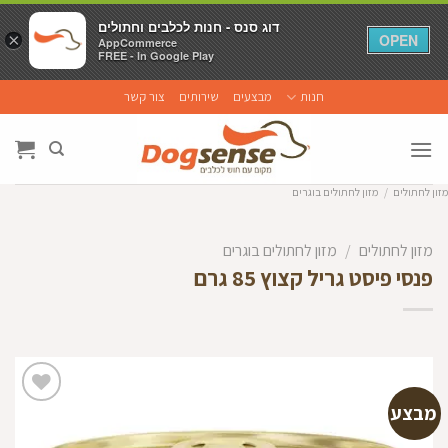
דוג סנס - חנות לכלבים וחתולים
דוג סנס - חנות לכלבים וחתולים
×
×
OPEN
OPEN
AppCommerce
AppCommerce
FREE - In Google Play
FREE - In Google Play
Ski
חנות
מבצעים
שירותים
צור קשר
t
conten
מזון לחתולים
/
מזון לחתולים בוגרים
מזון לחתולים
/
מזון לחתולים בוגרים
פנסי פיסט גריל קצוץ 85 גרם
מבצע