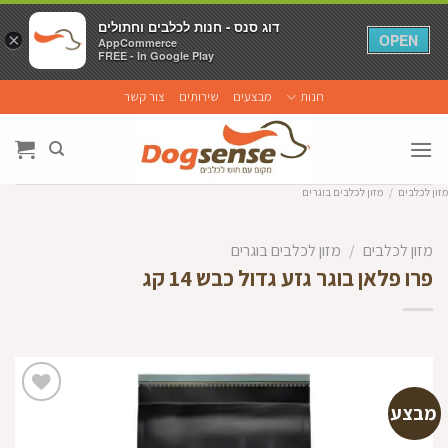
דוג סנס - חנות לכלבים וחתולים
דוג סנס - חנות לכלבים וחתולים
×
×
OPEN
OPEN
AppCommerce
AppCommerce
FREE - In Google Play
FREE - In Google Play
Ski
חנות
מבצעים
שירותים
צור קשר
t
conten
מזון לכלבים
/
מזון לכלבים בוגרים
מזון לכלבים
/
מזון לכלבים בוגרים
פרו פלאן בוגר גזע גדול כבש 14 קג
מבצע