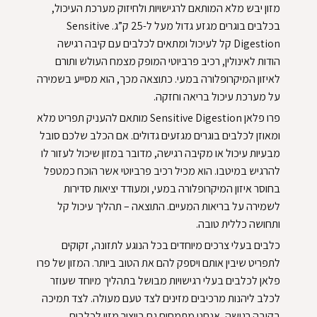
מזון יבש מלא המותאם לרגישויות ולחיזוק מערכת העיכול,
בכלבים בוגרים מגזע גדול מעל ל-25 ק”ג. Sensitive
Digestion קל לעיכול ומתאים לכלבים עם קיבה רגישה
הודות לאינולין, רכיב פרביוטי המופק מצמח העולש ותורם
לאיזון המיקרופלורה במעי. כתוצאה מכך, הוא מסייע בשמירה
על מערכת עיכול בריאה וחזקה.
פרו פלאן Sensitive Digestion מותאם להעניק תפריט מלא
ומאוזן לכלבים בוגרים מגזעים גדולים. אם הכלב שלכם סובל
מבעיות עיכול או מקיבה רגישה, מדובר במזון שיכול לעזור לו
להרגיש במיטבו. הוא מכיל רכיב פרביוטי אשר הוכח כמטפל
בחוסר איזון המיקרופלורה במעי, ומעודד יציאות סדירות
לשמירה על בריאות המעיים. התוצאה – תהליך עיכול קל
ותחושה כללית טובה.
כלבים בעלי צרכים מיוחדים בכל הנוגע לתזונה, זקוקים
לתפריט שיבין אותם ויספק להם את הטוב ביותר. המזון של פרו
פלאן לכלבים בעלי רגישויות מבושל בתהליך מיוחד שעוזר
לכלב ליהנות מרכיבים מזינים לצד טעם מעולה. לצד תמיכה
בקיבה רגישה, אנחנו מתמחים גם בייצור מזון לכלבים