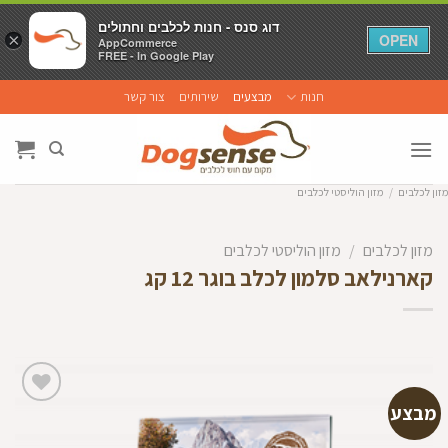
דוג סנס - חנות לכלבים וחתולים
דוג סנס - חנות לכלבים וחתולים
×
×
OPEN
OPEN
AppCommerce
AppCommerce
FREE - In Google Play
FREE - In Google Play
Ski
חנות
מבצעים
שירותים
צור קשר
t
conten
מזון לכלבים
/
מזון הוליסטי לכלבים
מזון לכלבים
/
מזון הוליסטי לכלבים
קארנילאב סלמון לכלב בוגר 12 קג
מבצע