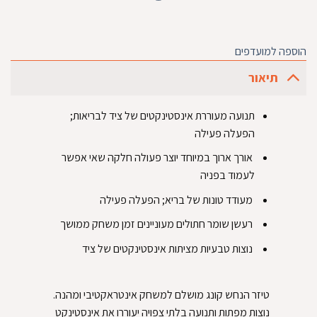
הוספה למועדפים
תיאור
‏תנועה מעוררת אינסטינקטים של ציד לבריאות;
הפעלה פעילה‏
‏ אורך ארוך במיוחד יוצר פעולה חלקה שאי אפשר
לעמוד בפניה‏
‏ מעודד טונות של בריא; הפעלה פעילה‏
‏ רעשן שומר חתולים מעוניינים זמן משחק ממושך‏
‏ נוצות טבעיות מציתות אינסטינקטים של ציד‏
‏טיזר הנחש קונג מושלם למשחק אינטראקטיבי ומהנה.
נוצות מפתות ותנועה בלתי צפויה יעוררו את אינסטינקט