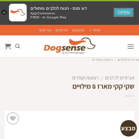
דוג סנס - חנות לכלבים וחתולים
דוג סנס - חנות לכלבים וחתולים
×
×
OPEN
OPEN
AppCommerce
AppCommerce
FREE - In Google Play
FREE - In Google Play
Ski
חנות
מבצעים
שירותים
צור קשר
t
conten
אביזרים לכלבים
/
רצועות וקולרים
אביזרים לכלבים
/
רצועות וקולרים
שקי קקי מארז 8 מילויים
מבצע